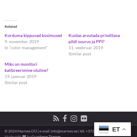
Related
Korduma kippuvad küsimused
Kuidas arvutada prinditava
9. november 2019
pildi suurus ja PPI?
In "color management"
11. veebruar 2019
Similar post
Miks on monitori
kalibreerimine oluline?
19. jaanuar 2019
Similar post
ET
© 2024 Marmes OÜ | e-mail: info@marmes.ee | tel. +372 58 558 559
Made with
by
Graphene Themes
.