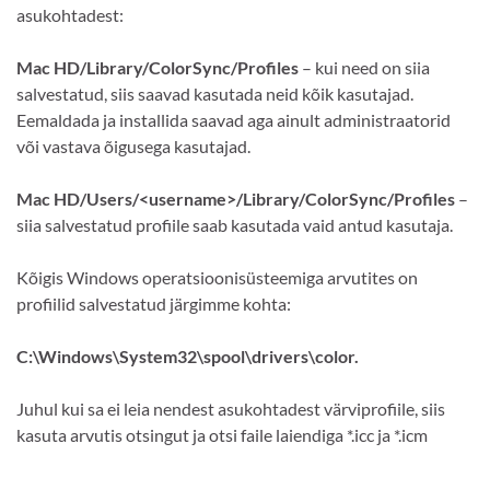
asukohtadest:
Mac HD/Library/ColorSync/Profiles
– kui need on siia
salvestatud, siis saavad kasutada neid kõik kasutajad.
Eemaldada ja installida saavad aga ainult administraatorid
või vastava õigusega kasutajad.
Mac HD/Users/<username>/Library/ColorSync/Profiles
–
siia salvestatud profiile saab kasutada vaid antud kasutaja.
Kõigis Windows operatsioonisüsteemiga arvutites on
profiilid salvestatud järgimme kohta:
C:\Windows\System32\spool\drivers\color.
Juhul kui sa ei leia nendest asukohtadest värviprofiile, siis
kasuta arvutis otsingut ja otsi faile laiendiga *.icc ja *.icm