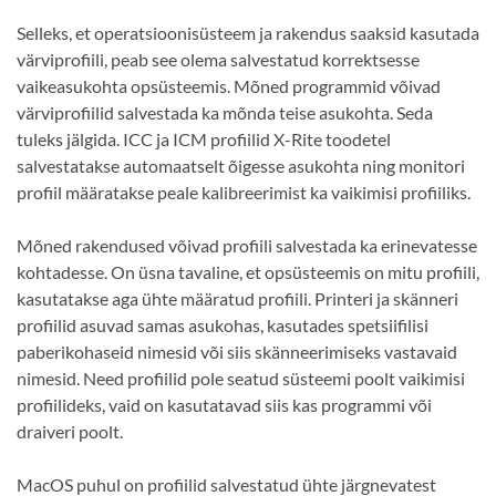
Selleks, et operatsioonisüsteem ja rakendus saaksid kasutada
värviprofiili, peab see olema salvestatud korrektsesse
vaikeasukohta opsüsteemis. Mõned programmid võivad
värviprofiilid salvestada ka mõnda teise asukohta. Seda
tuleks jälgida. ICC ja ICM profiilid X-Rite toodetel
salvestatakse automaatselt õigesse asukohta ning monitori
profiil määratakse peale kalibreerimist ka vaikimisi profiiliks.
Mõned rakendused võivad profiili salvestada ka erinevatesse
kohtadesse. On üsna tavaline, et opsüsteemis on mitu profiili,
kasutatakse aga ühte määratud profiili. Printeri ja skänneri
profiilid asuvad samas asukohas, kasutades spetsiifilisi
paberikohaseid nimesid või siis skänneerimiseks vastavaid
nimesid. Need profiilid pole seatud süsteemi poolt vaikimisi
profiilideks, vaid on kasutatavad siis kas programmi või
draiveri poolt.
MacOS puhul on profiilid salvestatud ühte järgnevatest