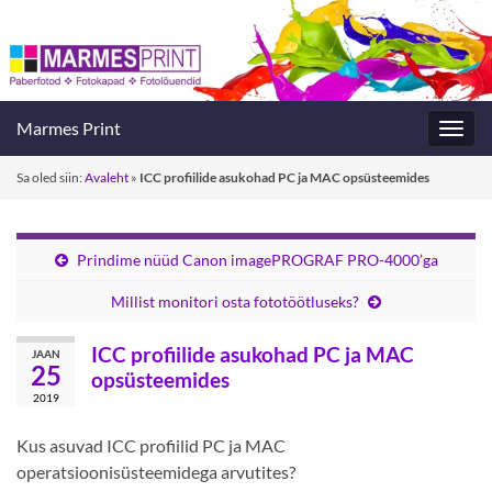
Marmes Print
Toggl
navig
Sa oled siin:
Avaleht
»
ICC profiilide asukohad PC ja MAC opsüsteemides
Prindime nüüd Canon imagePROGRAF PRO-4000’ga
Millist monitori osta fototöötluseks?
ICC profiilide asukohad PC ja MAC
JAAN
25
opsüsteemides
2019
Kus asuvad ICC profiilid PC ja MAC
operatsioonisüsteemidega arvutites?